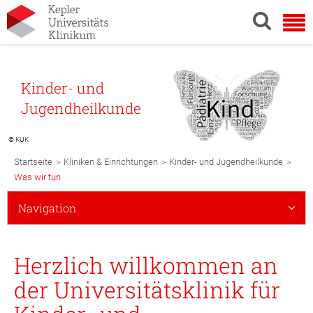
Kinder- und
Jugendheilkunde
© KUK
Breadcrumb
>
>
>
Startseite
Kliniken & Einrichtungen
Kinder- und Jugendheilkunde
Navigation
Was wir tun
Subnavigation
Navigation
Mobile
Herzlich willkommen an
der Universitätsklinik für