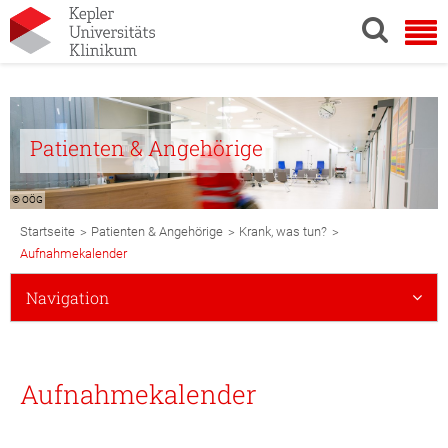
Patienten & Angehörige
© OÖG
Breadcrumb
>
>
>
Startseite
Patienten & Angehörige
Krank, was tun?
Navigation
Aufnahmekalender
Subnavigation
Navigation
Mobile
Aufnahmekalender