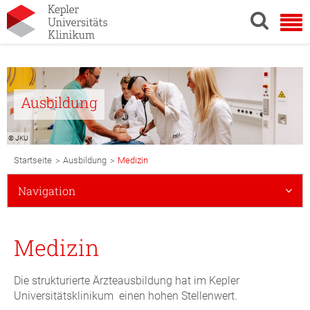
Ausbildung
© JKU
Breadcrumb
>
>
Startseite
Ausbildung
Medizin
Navigation
Subnavigation
Navigation
Mobile
Medizin
Die strukturierte Ärzteausbildung hat im Kepler
Universitätsklinikum einen hohen Stellenwert.