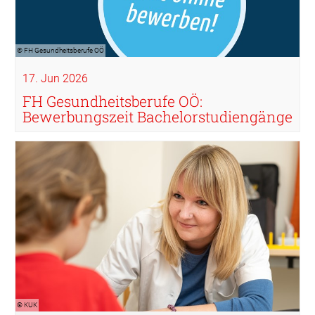
© FH Gesundheitsberufe OÖ
17. Jun 2026
FH Gesundheitsberufe OÖ:
Bewerbungszeit Bachelorstudiengänge
© KUK
© KUK