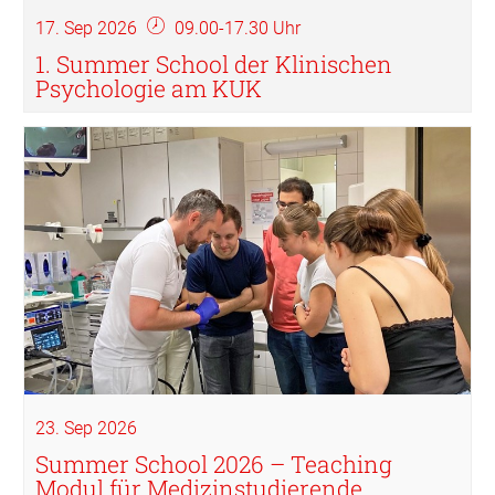
17. Sep 2026
09.00-17.30 Uhr
1. Summer School der Klinischen
Psychologie am KUK
23. Sep 2026
Summer School 2026 – Teaching
Modul für Medizinstudierende