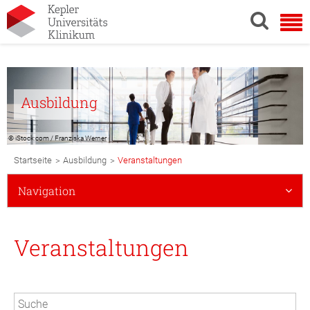
Ausbildung
© iStock.com / Franziska Werner
Breadcrumb
>
>
Startseite
Ausbildung
Veranstaltungen
Navigation
Subnavigation
Navigation
Mobile
Veranstaltungen