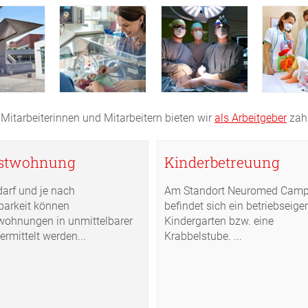
Mitarbeiterinnen und Mitarbeitern bieten wir
als Arbeitgeber
zah
stwohnung
Kinderbetreuung
darf und je nach
Am Standort Neuromed Cam
barkeit können
befindet sich ein betriebseige
wohnungen in unmittelbarer
Kindergarten bzw. eine
rmittelt werden...
Krabbelstube. ...