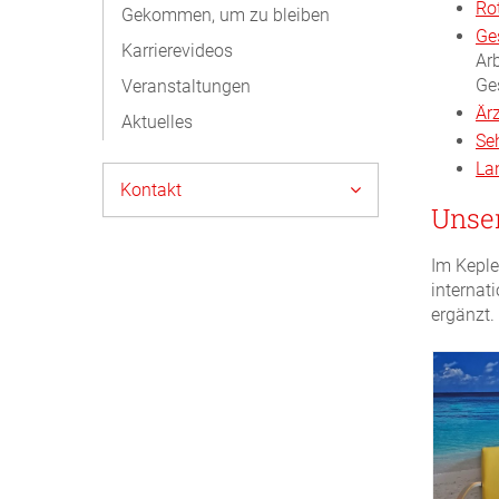
Ro
Gekommen, um zu bleiben
Ge
Karrierevideos
Ar
Ge
Veranstaltungen
Är
Aktuelles
Se
La
Kontakt
Unser
Im Keple
internat
ergänzt.