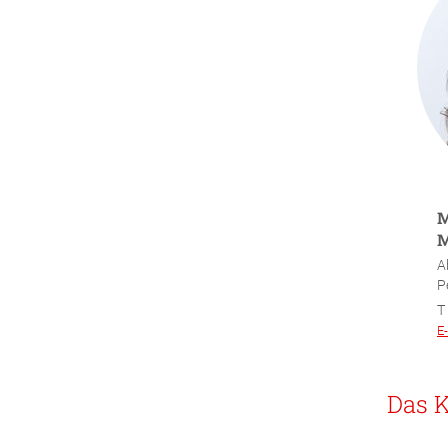
M
M
A
P
T
E
Das K