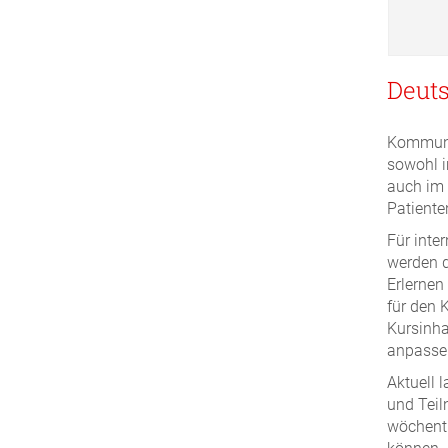
Deuts
Kommunik
sowohl i
auch im
Patiente
Für inte
werden d
Erlernen
für den 
Kursinha
anpasse
Aktuell 
und Tei
wöchentl