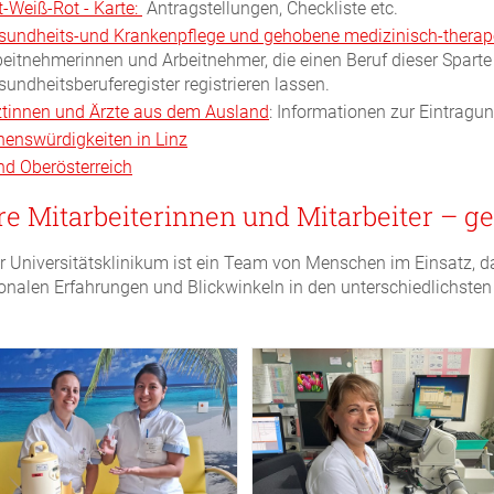
t-Weiß-Rot - Karte:
​ Antragstellungen, Checkliste etc.
sundheits-und Krankenpflege und gehobene medizinisch-therape
beitnehmerinnen und Arbeitnehmer, die einen Beruf dieser Sparte
sundheitsberuferegister registrieren lassen.
ztinnen und Ärzte aus dem Ausland
: Informationen zur Eintragung
henswürdigkeiten in Linz
nd Oberösterreich
e Mitarbeiterinnen und Mitarbeiter – gel
r Universitätsklinikum ist ein Team von Menschen im Einsatz, d
ionalen Erfahrungen und Blickwinkeln in den unterschiedlichsten