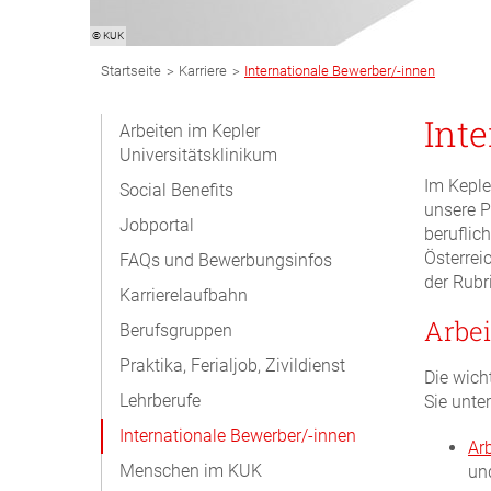
© KUK
Breadcrumb
>
>
Startseite
Karriere
Internationale Bewerber/-innen
Navigation
Subnavigation
Int
Arbeiten im Kepler
Universitätsklinikum
Desktop
Im Keple
Social Benefits
unsere P
Jobportal
beruflic
Österrei
FAQs und Bewerbungsinfos
der Rubri
Karrierelaufbahn
Arbei
Berufsgruppen
Praktika, Ferialjob, Zivildienst
Die wich
Lehrberufe
Sie unte
Internationale Bewerber/-innen
​Ar
Menschen im KUK
un