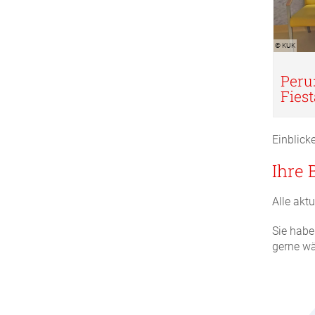
© KUK
Peru
Fiest
Einblick
Ihre
Alle akt
Sie habe
gerne wä