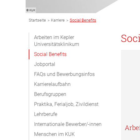
© KUK
Breadcrumb
>
>
Startseite
Karriere
Social Benefits
Navigation
Subnavigation
Soci
Arbeiten im Kepler
Universitätsklinikum
Desktop
Social Benefits
Jobportal
FAQs und Bewerbungsinfos
Karrierelaufbahn
Berufsgruppen
Praktika, Ferialjob, Zivildienst
Lehrberufe
Internationale Bewerber/-innen
Arbe
Menschen im KUK