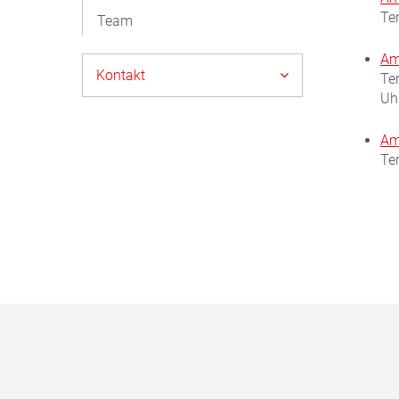
Te
Team
Am
Kontakt
Te
Uh
Am
Te