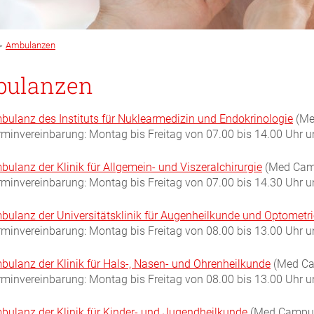
>
Ambulanzen
ulanzen
bulanz des Instituts für Nuklearmedizin und Endokrinologie
(Med
rminvereinbarung: Montag bis Freitag von 07.00 bis 14.00 Uhr u
bulanz der Klinik für Allgemein- und Viszeralchirurgie
(Med Campu
rminvereinbarung: Montag bis
Freitag von
07
.
00 bis 14.30 Uhr u
bulanz der
Universitätsklinik für Augenheilkunde und Optometri
rminvereinbarung:
Montag bis
Freitag von
08
.
00 bis 13.00 Uhr
un
bulanz der
Klinik für Hals-, Nasen- und Ohrenheilkunde
(Med Cam
rminvereinbarung: Montag bis
Freitag von
08
.
00 bis 13.00 Uhr u
bulanz der
Klinik für Kinder- und Jugendheilkunde
(Med Campus 