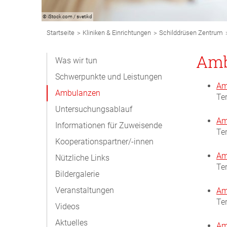
© iStock.com / svetikd
Breadcrumb
>
>
Startseite
Kliniken & Einrichtungen
Schilddrüsen Zentrum
Navigation
Subnavigation
Amb
Was wir tun
Desktop
Schwerpunkte und Leistungen
Am
Ambulanzen
Te
Untersuchungsablauf
Am
Informationen für Zuweisende
Te
Kooperationspartner/-innen
Am
Nützliche Links
Te
Bildergalerie
Veranstaltungen
Am
Te
Videos
Aktuelles
Am