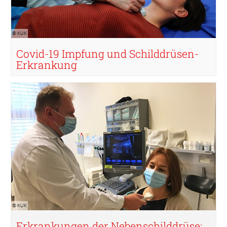
© KUK
Covid-19 Impfung und Schilddrüsen-
Erkrankung
© KUK
© KUK
Erkrankungen der Nebenschilddrüse: