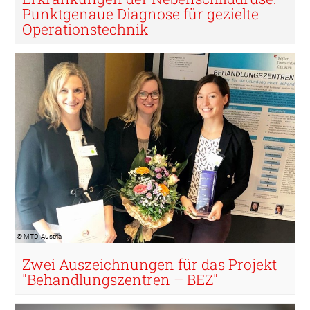
Punktgenaue Diagnose für gezielte
Operationstechnik
© MTD-Austria
© MTD-Austria
Zwei Auszeichnungen für das Projekt
"Behandlungszentren – BEZ"
© Pixabay