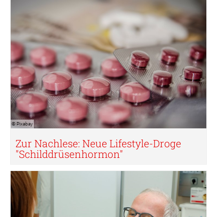
© Pixabay
Zur Nachlese: Neue Lifestyle-Droge
"Schilddrüsenhormon"
© KUK