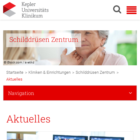
Schilddrüsen Zentrum
© iStock.com / svetikd
Breadcrumb
>
>
>
Startseite
Kliniken & Einrichtungen
Schilddrüsen Zentrum
Navigation
Aktuelles
Subnavigation
Navigation
Mobile
Aktuelles
© KUK