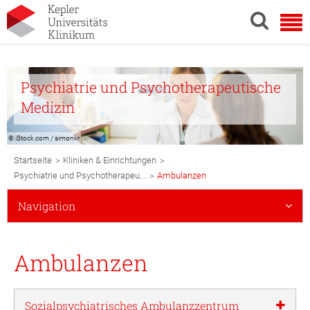
Psychiatrie und Psychotherapeutische
Medizin
© iStock.com / simonkr
Breadcrumb
>
>
Startseite
Kliniken & Einrichtungen
Navigation
>
Psychiatrie und Psychotherapeu...
Ambulanzen
Subnavigation
Navigation
Mobile
Ambulanzen
Sozialpsychiatrisches Ambulanzzentrum