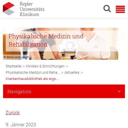
Physikalische Medizin und
Rehabilitation
© iStock.com / sturti
Breadcrumb
>
>
Startseite
Kliniken & Einrichtungen
Navigation
>
>
Physikalische Medizin und Reha...
Aktuelles
Krankenhausbibliothek als ergo...
Subnavigation
Navigation
Mobile
Zurück
9. Jänner 2023