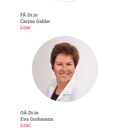
FÄ Dr.in
Carina Gabler
E-Mail
OÄ Dr.in
Eva Grohmann
E-Mail