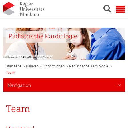
Pädiatrische Kardiologie
© iStock.com / Alina Solovyova-Vincent
Breadcrumb
>
>
>
Startseite
Kliniken & Einrichtungen
Pädiatrische Kardiologie
Navigation
Team
Subnavigation
Navigation
Mobile
Team