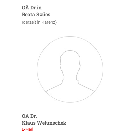
OÄ Dr.in
Beata Szücs
(derzeit in Karenz)
OA Dr.
Klaus Welunschek
E-Mail