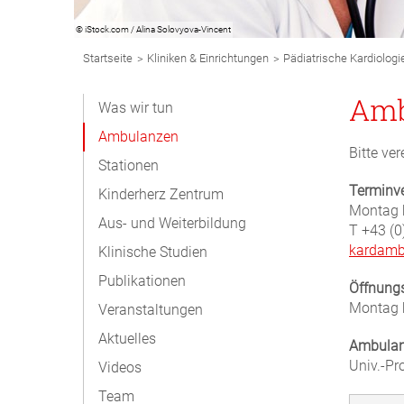
© iStock.com / Alina Solovyova-Vincent
Breadcrumb
>
>
Startseite
Kliniken & Einrichtungen
Pädiatrische Kardiologi
Navigation
Subnavigation
Amb
Was wir tun
Desktop
Ambulanzen
Bitte ve
Stationen
Terminve
Kinderherz Zentrum
Montag b
Aus- und Weiterbildung
T +43 (0
kardamb
Klinische Studien
Publikationen
Öffnungs
Montag b
Veranstaltungen
Aktuelles
Ambulan
Univ.-Pr
Videos
Team