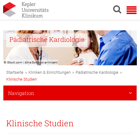
Pädiatrische Kardiologie
© iStock.com / Alina Solovyova-Vincent
Breadcrumb
>
>
>
Startseite
Kliniken & Einrichtungen
Pädiatrische Kardiologie
Navigation
Klinische Studien
Subnavigation
Navigation
Mobile
Klinische Studien