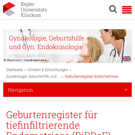
Gynäkologie, Geburtshilfe
und Gyn. Endokrinologie
© iStock.com / Wavebreakmedia
Breadcrumb
>
>
Startseite
Kliniken & Einrichtungen
Navigation
>
Gynäkologie, Geburtshilfe und ...
Geburtenregister Endometriose
Subnavigation
Navigation
Mobile
Geburtenregister für
tiefinfiltrierende