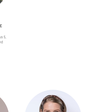
E
s 5,
nd