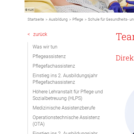
© KUK
Breadcrumb
>
>
>
Startseite
Ausbildung
Pflege
Schule für Gesundheits- u
Navigation
Subnavigation
Te
<
zurück
Desktop
Was wir tun
Direk
Pflegeassistenz
Pflegefachassistenz
Einstieg ins 2. Ausbildungsjahr
Pflegefachassistenz
Höhere Lehranstalt für Pflege und
Sozialbetreuung (HLPS)
Medizinische Assistenzberufe
Operationstechnische Assistenz
(OTA)
Einstieg ins 2. Ausbildungsjahr