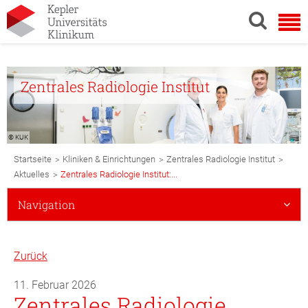
Zentrales Radiologie Institut
© KUK
Breadcrumb
>
>
>
Startseite
Kliniken & Einrichtungen
Zentrales Radiologie Institut
Navigation
>
Aktuelles
Zentrales Radiologie Institut:...
Subnavigation
Navigation
Mobile
Zurück
11. Februar 2026
Zentrales Radiologie