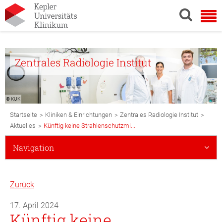
Zentrales Radiologie Institut
© KUK
Breadcrumb
>
>
>
Startseite
Kliniken & Einrichtungen
Zentrales Radiologie Institut
Navigation
>
Aktuelles
Künftig keine Strahlenschutzmi...
Subnavigation
Navigation
Mobile
Zurück
17. April 2024
Künftig keine