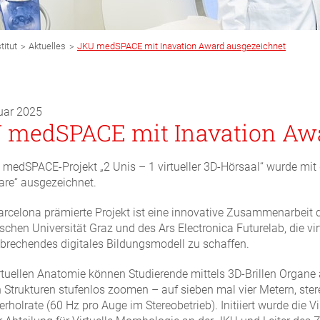
>
>
titut
Aktuelles
JKU medSPACE mit Inavation Award ausgezeichnet
uar 2025
 medSPACE mit Inavation Aw
medSPACE-Projekt „2 Unis – 1 virtueller 3D-Hörsaal“ wurde mit
are“ ausgezeichnet.
arcelona prämierte Projekt ist eine innovative Zusammenarbeit d
schen Universität Graz und des Ars Electronica Futurelab, die v
brechendes digitales Bildungsmodell zu schaffen.
irtuellen Anatomie können Studierende mittels 3D-Brillen Organe 
n Strukturen stufenlos zoomen – auf sieben mal vier Metern, st
rholrate (60 Hz pro Auge im Stereobetrieb). Initiiert wurde die Vi