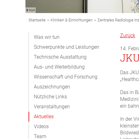
© KUK
Breadcrumb
>
>
Startseite
Kliniken & Einrichtungen
Zentrales Radiologie Ins
Navigation
Subnavigation
Zurück
Was wir tun
Desktop
Schwerpunkte und Leistungen
14. Febr
JKU
Technische Ausstattung
Aus- und Weiterbildung
Das JKU 
Wissenschaft und Forschung
„Healthc
Auszeichnungen
Das in B
Nützliche Links
Medizini
ein bahn
Veranstaltungen
Aktuelles
In der V
kleinste
Videos
Bildwiede
Team