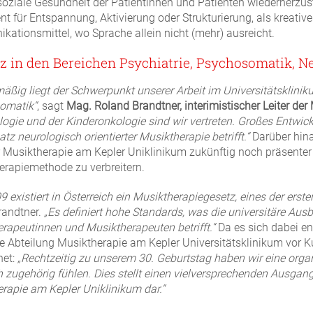
oziale Gesundheit der Patientinnen und Patienten wiederherzuste
nt für Entspannung, Aktivierung oder Strukturierung, als kreati
ationsmittel, wo Sprache allein nicht (mehr) ausreicht.
z in den Bereichen Psychiatrie, Psychosomatik, N
mäßig liegt der Schwerpunkt unserer Arbeit im Universitätsklinik
omatik“
, sagt
Mag.
Roland Brandtner, interimistischer Leiter der
ogie und der Kinderonkologie sind wir vertreten. Großes Entwic
tz neurologisch orientierter Musiktherapie betrifft.“
Darüber hina
r Musiktherapie am Kepler Uniklinikum zukünftig noch präsenter
erapiemethode zu verbreitern.
09 existiert in Österreich ein Musiktherapiegesetz, eines der er
Brandtner.
„Es definiert hohe Standards, was die universitäre Au
rapeutinnen und Musiktherapeuten betrifft.“
Da es sich dabei e
e Abteilung Musiktherapie am Kepler Universitätsklinikum vor Ku
et:
„Rechtzeitig zu unserem 30. Geburtstag haben wir eine orga
ch zugehörig fühlen. Dies stellt einen vielversprechenden Ausgan
rapie am Kepler Uniklinikum dar.“