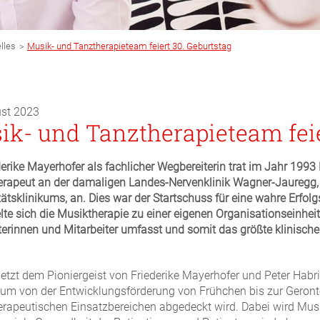
>
lles
Musik- und Tanztherapieteam feiert 30. Geburtstag
ust 2023
ik- und Tanztherapieteam feie
erike Mayerhofer als fachlicher Wegbereiterin trat im Jahr 1993 Pe
erapeut an der damaligen Landes-Nervenklinik Wagner-Jauregg
tätsklinikums, an. Dies war der Startschuss für eine wahre Erfol
lte sich die Musiktherapie zu einer eigenen Organisationseinheit
terinnen und Mitarbeiter umfasst und somit das größte klinisch
letzt dem Pioniergeist von Friederike Mayerhofer und Peter Habr
kum von der Entwicklungsförderung von Frühchen bis zur Geronto
rapeutischen Einsatzbereichen abgedeckt wird. Dabei wird Musi