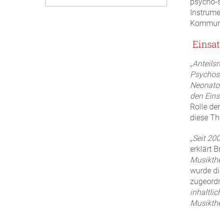
psycho-s
Instrume
Kommunik
Einsat
„Anteils
Psychos
Neonatol
den Einsa
Rolle de
diese Th
„Seit 20
erklärt 
Musikthe
wurde di
zugeordn
inhaltli
Musikthe