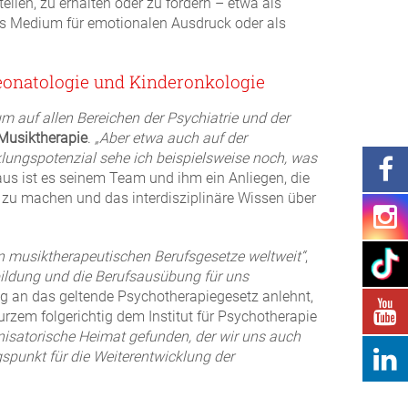
llen, zu erhalten oder zu fördern – etwa als
ves Medium für emotionalen Ausdruck oder als
eonatologie und Kinderonkologie
um auf allen Bereichen der Psychiatrie und der
 Musiktherapie
.
„Aber etwa auch auf der
klungspotenzial sehe ich beispielsweise noch, was
us ist es seinem Team und ihm ein Anliegen, die
 zu machen und das interdisziplinäre Wissen über
sten musiktherapeutischen Berufsgesetze weltweit“
,
sbildung und die Berufsausübung für uns
ng an das geltende Psychotherapiegesetz anlehnt,
rzem folgerichtig dem Institut für Psychotherapie
nisatorische Heimat gefunden, der wir uns auch
gspunkt für die Weiterentwicklung der