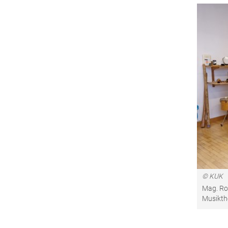
© KUK
Mag. Rol
Musikth