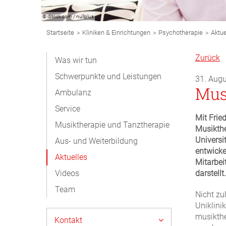
© iStock.com / nullplus
Breadcrumb
>
>
>
Startseite
Kliniken & Einrichtungen
Psychotherapie
Aktue
Navigation
Subnavigation
Zurück
Was wir tun
Desktop
Schwerpunkte und Leistungen
31. Aug
Mus
Ambulanz
Service
Mit Fried
Musiktherapie und Tanztherapie
Musikth
Universi
Aus- und Weiterbildung
entwicke
Aktuelles
Mitarbei
Videos
darstellt.
Team
Nicht zu
Uniklini
musikthe
Kontakt