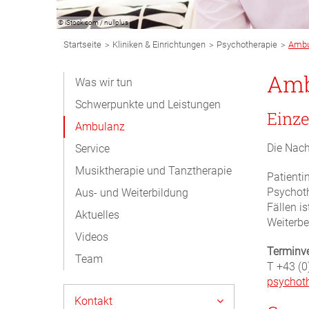
© iStock.com / nullplus
Breadcrumb
>
>
>
Startseite
Kliniken & Einrichtungen
Psychotherapie
Ambu
Navigation
Subnavigation
Amb
Was wir tun
Desktop
Schwerpunkte und Leistungen
Einze
Ambulanz
Die Nach
Service
Musiktherapie und Tanztherapie
Patienti
Psychoth
Aus- und Weiterbildung
Fällen i
Aktuelles
Weiterbe
Videos
Terminve
Team
T +43 (0
psychoth
Kontakt