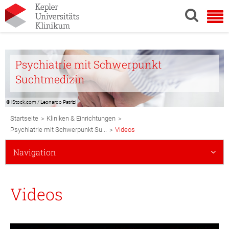
Psychiatrie mit Schwerpunkt
Suchtmedizin
© iStock.com / Leonardo Patrizi
Breadcrumb
>
>
Startseite
Kliniken & Einrichtungen
Navigation
>
Psychiatrie mit Schwerpunkt Su...
Videos
Subnavigation
Navigation
Mobile
Videos