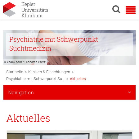
Psychiatrie mit Schwerpunkt
Suchtmedizin
© iStock.com / Leonardo Patrizi
Breadcrumb
>
>
Startseite
Kliniken & Einrichtungen
Navigation
>
Psychiatrie mit Schwerpunkt Su...
Aktuelles
Subnavigation
Navigation
Mobile
Aktuelles