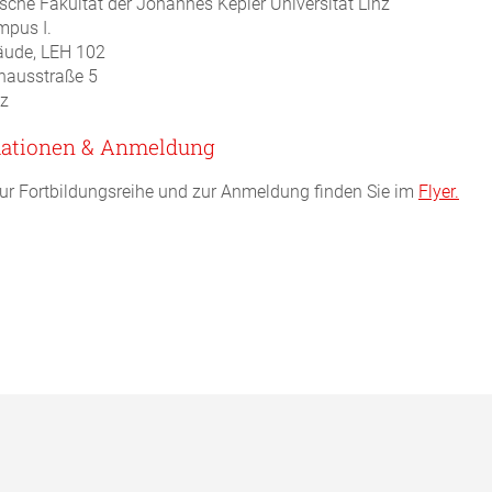
sche Fakultät der Johannes Kepler Universität Linz
pus I.
äude, LEH 102
hausstraße 5
nz
mationen & Anmeldung
zur Fortbildungsreihe und zur Anmeldung finden Sie im
Flyer.