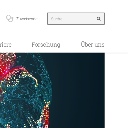
Zuweisende
riere
Forschung
Über uns