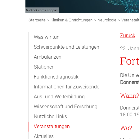
© iStock.com / nopparit
Breadcrumb
>
>
>
Startseite
Kliniken & Einrichtungen
Neurologie
Veranstal
Navigation
Subnavigation
Zurück
Was wir tun
Desktop
Schwerpunkte und Leistungen
23. Jän
Ambulanzen
Fort
Stationen
Die Univ
Funktionsdiagnostik
Donnerst
Informationen für Zuweisende
Wann
Aus- und Weiterbildung
Wissenschaft und Forschung
Donnerst
18.00-19
Nützliche Links
Veranstaltungen
Wo?
Aktuelles