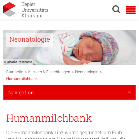
Neonatologie
© Claudia Poschusta
Breadcrumb
>
>
>
Startseite
Kliniken & Einrichtungen
Neonatologie
Navigation
Humanmilchbank
Subnavigation
Navigation
Mobile
Humanmilchbank
Die Humanmilchbank Linz wurde gegründet, um Früh-