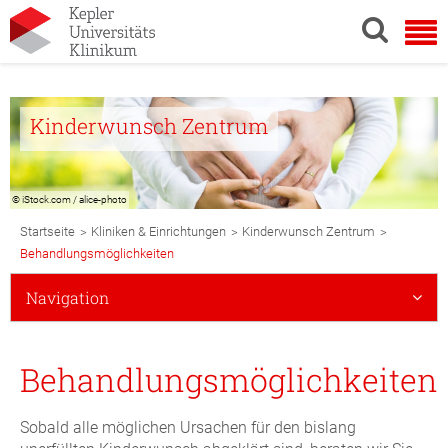
Kinderwunsch Zentrum
© iStock.com / alice-photo
Breadcrumb
>
>
>
Startseite
Kliniken & Einrichtungen
Kinderwunsch Zentrum
Navigation
Behandlungsmöglichkeiten
Subnavigation
Navigation
Mobile
Behandlungsmöglichkeiten
Sobald alle möglichen Ursachen für den bislang