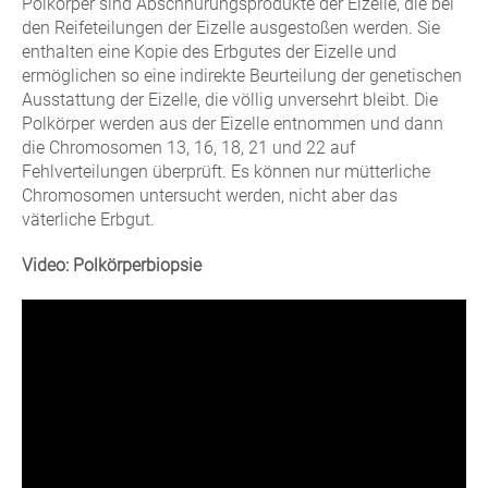
Polkörper sind Abschnürungsprodukte der Eizelle, die bei
den Reifeteilungen der Eizelle ausgestoßen werden. Sie
enthalten eine Kopie des Erbgutes der Eizelle und
ermöglichen so eine indirekte Beurteilung der genetischen
Ausstattung der Eizelle, die völlig unversehrt bleibt. Die
Polkörper werden aus der Eizelle entnommen und dann
die Chromosomen 13, 16, 18, 21 und 22 auf
Fehlverteilungen überprüft. Es können nur mütterliche
Chromosomen untersucht werden, nicht aber das
väterliche Erbgut.
Video: Polkörperbiopsie