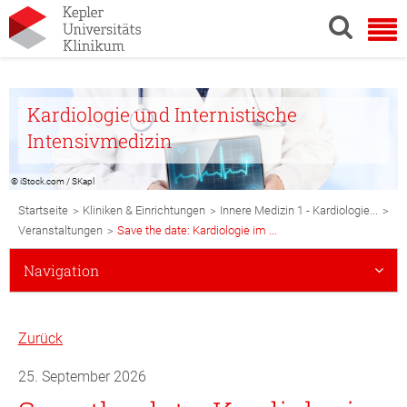
Kardiologie und Internistische
Intensivmedizin
© iStock.com / SKapl
Breadcrumb
>
>
>
Startseite
Kliniken & Einrichtungen
Innere Medizin 1 - Kardiologie...
Navigation
>
Veranstaltungen
Save the date: Kardiologie im ...
Subnavigation
Navigation
Mobile
Zurück
25. September 2026