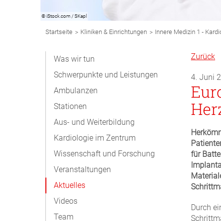
© iStock.com / SKapl
Breadcrumb
>
>
Startseite
Kliniken & Einrichtungen
Innere Medizin 1 - Kardi
Navigation
Subnavigation
Zurück
Was wir tun
Desktop
Schwerpunkte und Leistungen
4. Juni 
Eur
Ambulanzen
Her
Stationen
Aus- und Weiterbildung
Herkömml
Kardiologie im Zentrum
Patiente
Wissenschaft und Forschung
für Batt
Implanta
Veranstaltungen
Material
Aktuelles
Schrittm
Videos
Durch ei
Team
Schrittm