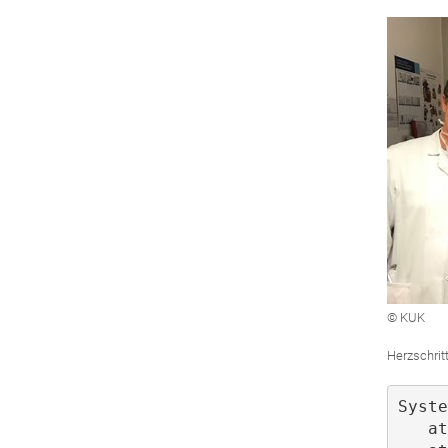
© KUK
Herzschrit
Syste
   at