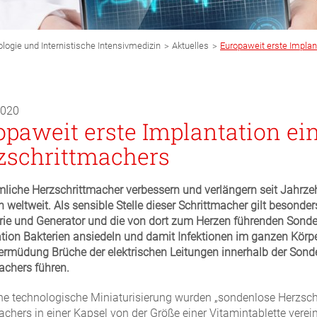
>
>
ologie und Internistische Intensivmedizin
Aktuelles
Europaweit erste Implan
2020
opaweit erste Implantation e
zschrittmachers
iche Herzschrittmacher verbessern und verlängern seit Jahrze
n weltweit. Als sensible Stelle dieser Schrittmacher gilt beson
erie und Generator und die von dort zum Herzen führenden Sonde
tion Bakterien ansiedeln und damit Infektionen im ganzen Körp
ermüdung Brüche der elektrischen Leitungen innerhalb der Sond
achers führen.
ne technologische Miniaturisierung wurden „sondenlose Herzschri
achers in einer Kapsel von der Größe einer Vitamintablette vere