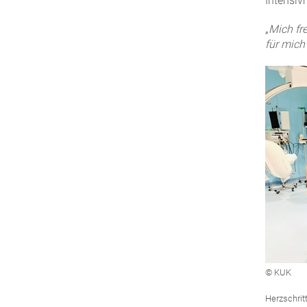
Intensiv
„
Mich fr
für mich
© KUK
Herzschrit