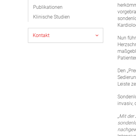
herkömml
Publikationen
vorgebra
Klinische Studien
sondenl
Kardiolo
Kontakt
Nun führ
Herzschr
maßgebli
Patiente
Den „Pre
Sedierun
Leiste z
Sondenlo
invasiv,
„
Mit der
sondenlo
nachgew