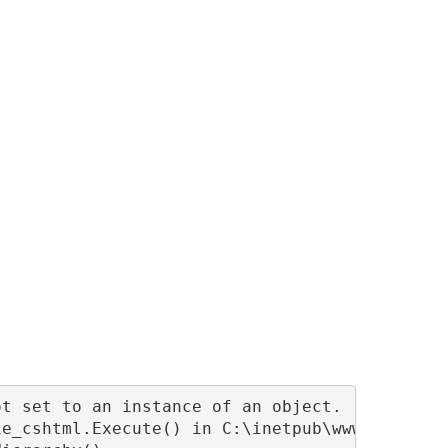
t set to an instance of an object.

e_cshtml.Execute() in C:\inetpub\wwwroot\View