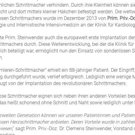
ichen Schrittmacher verhindern. Durch ihre Kleinheit können sie 
cht und dort mittels kleiner Häkchen befestigt werden. Die weltw
osen Schrittmachers wurde im Dezember 2013 von
Prim. Priv.-
gie und Internistische Intensivmedizin an der Klinik für Kardiolo
te Prim. Steinwender auch die europaweit erste Implantation de
ittmachers durch. Diese Weiterentwicklung, bei der die Klinik für
ch beteiligt war, ermöglicht nun den Einsatz von sondenlosen S
n.
mieren-Schrittmacher“ erhielt ein 88-jähriger Patient. Der Eingrif
g durchgeführt wurde, verlief erfolgreich. Lediglich eine wenige M
eugt von der Implantation des revolutionären Schrittmachers.
se Schrittmacher eignen sich neben ihren anderen Vorteilen bes
 das heißt schonend ohne Schnitt und Naht sowie lediglich unter 
 zweiten Generation können wir unseren Patientinnen und Patien
sen Herzschrittmacher anbieten. Deren Vorteile wurde in zahlre
iesen
,“ sagt Prim. Priv.-Doz. Dr. Clemens Steinwender, Vorstand d