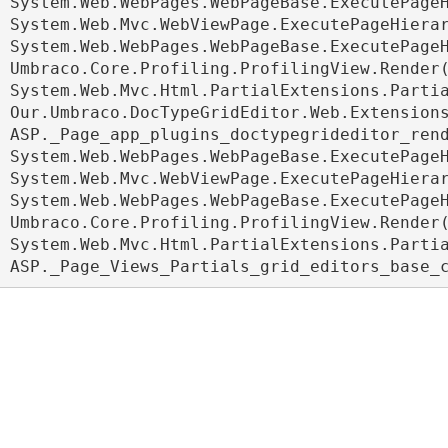
 System.Web.WebPages.WebPageBase.ExecutePageH
 System.Web.Mvc.WebViewPage.ExecutePageHierar
 System.Web.WebPages.WebPageBase.ExecutePageH
 Umbraco.Core.Profiling.ProfilingView.Render(
 System.Web.Mvc.Html.PartialExtensions.Partia
 Our.Umbraco.DocTypeGridEditor.Web.Extensions
 ASP._Page_app_plugins_doctypegrideditor_rend
 System.Web.WebPages.WebPageBase.ExecutePageH
 System.Web.Mvc.WebViewPage.ExecutePageHierar
 System.Web.WebPages.WebPageBase.ExecutePageH
 Umbraco.Core.Profiling.ProfilingView.Render(
 System.Web.Mvc.Html.PartialExtensions.Partia
 ASP._Page_Views_Partials_grid_editors_base_