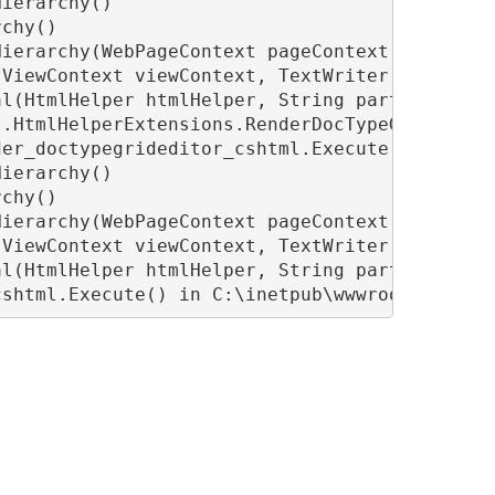
ierarchy()

chy()

ierarchy(WebPageContext pageContext, TextWrit
ViewContext viewContext, TextWriter writer)

l(HtmlHelper htmlHelper, String partialViewNa
.HtmlHelperExtensions.RenderDocTypeGridEditor
er_doctypegrideditor_cshtml.Execute() in C:\i
ierarchy()

chy()

ierarchy(WebPageContext pageContext, TextWrit
ViewContext viewContext, TextWriter writer)

l(HtmlHelper htmlHelper, String partialViewNa
cshtml.Execute() in C:\inetpub\wwwroot\Views\