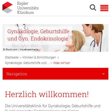
Gynäkologie, Geburtshilfe
und Gyn. Endokrinologie
© iStock.com / Wavebreakmedia
Breadcrumb
>
>
Startseite
Kliniken & Einrichtungen
Navigation
>
Gynäkologie, Geburtshilfe und ...
Was wir tun
Subnavigation
Navigation
Mobile
Herzlich willkommen!
Die Universitätsklinik für Gynäkologie, Geburtshilfe und