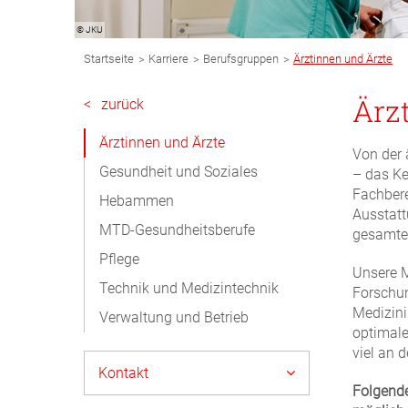
© JKU
Breadcrumb
>
>
>
Startseite
Karriere
Berufsgruppen
Ärztinnen und Ärzte
Navigation
Subnavigation
Ärz
<
zurück
Desktop
Ärztinnen und Ärzte
Von der 
Gesundheit und Soziales
– das Ke
Fachbere
Hebammen
Ausstatt
MTD-Gesundheitsberufe
gesamte 
Pflege
Unsere M
Technik und Medizintechnik
Forschun
Medizini
Verwaltung und Betrieb
optimale
viel an 
Kontakt
Folgende