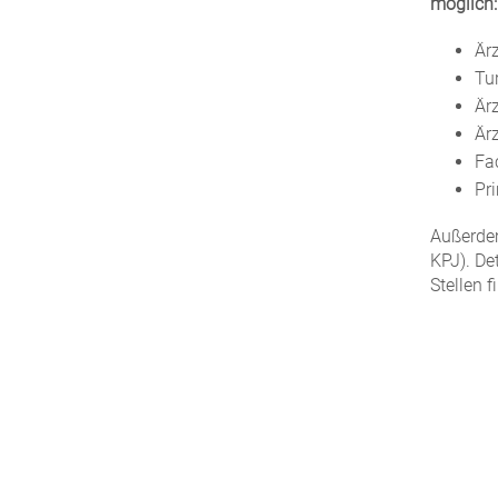
möglich:
Är
Tu
Är
Är
Fa
Pr
Außerdem
KPJ). De
Stellen 