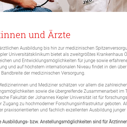
tinnen und Ärzte
ärztlichen Ausbildung bis hin zur medizinischen Spitzenversorg
pler Universitätsklinikum bietet als zweitgrößtes Krankenhaus 
ichen und Entwicklungsmöglichkeiten für junge sowie erfahrene
ung und auf höchstem internationalen Niveau findet in den über
Bandbreite der medizinischen Versorgung.
edizinerinnen und Mediziner schätzen vor allem die zahlreichen 
gsmöglichkeiten sowie die übergreifende Zusammenarbeit im T
sche Fakultät der Johannes Kepler Universität ist für forschungs
r Zugang zu hochmoderner Forschungsinfrastruktur geboten.
A
der praxisorientierten und fachlich exzellenten Ausbildung junge
 Ausbildungs- bzw. Anstellungsmöglichkeiten sind für Ärztinnen