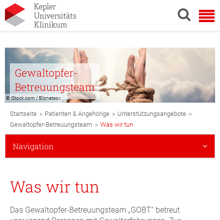
Gewaltopfer-
Betreuungsteam
© iStock.com / Bliznetsov
Breadcrumb
>
>
>
Startseite
Patienten & Angehörige
Unterstützungsangebote
Navigation
>
Gewaltopfer-Betreuungsteam
Was wir tun
Subnavigation
Navigation
Mobile
Was wir tun
Das Gewaltopfer-Betreuungsteam „GOBT“ betreut