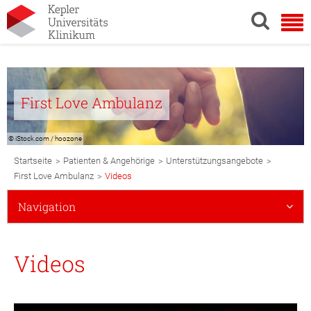
First Love Ambulanz
© iStock.com / hoozone
Breadcrumb
>
>
>
Startseite
Patienten & Angehörige
Unterstützungsangebote
Navigation
>
First Love Ambulanz
Videos
Subnavigation
Navigation
Mobile
Videos