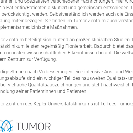
stinnen und Spezialisten verschiedener Fachrichtungen. Hier wird 
/-n Patientin/Patienten diskutiert und gemeinsam entschieden. Da
 berücksichtigt werden. Selbstverständlich werden auch die Ein
dung miteinbezogen. Sie finden im Tumor Zentrum auch verständ
plementärmedizinische Maßnahmen.
r Zentrum beteiligt sich laufend an großen klinischen Studien. 
tätsklinikum leisten regelmäßig Pionierarbeit. Dadurch bietet 
den neuesten wissenschaftlichen Erkenntnissen beruht. Die we
dem Zentrum zur Verfügung.
dige Streben nach Verbesserungen, eine intensive Aus-, und Weit
ngsabläufe sind ein wichtiger Teil des hausweiten Qualitäts
über vielfache Qualitätsauszeichnungen und steht nachweislich 
ndlung seiner Patientinnen und Patienten.
r Zentrum des Kepler Universitätsklinikums ist Teil des Tumor