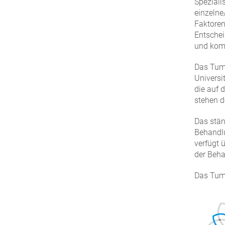
Speziali
einzelne
Faktoren
Entschei
und kom
Das Tumo
Universi
die auf 
stehen 
Das stän
Behandlu
verfügt 
der Beha
Das Tumo