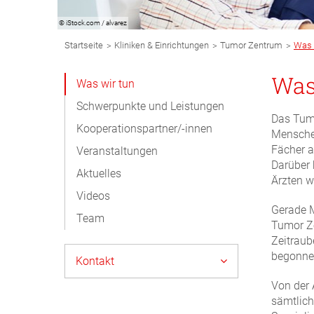
© iStock.com / alvarez
Breadcrumb
>
>
>
Startseite
Kliniken & Einrichtungen
Tumor Zentrum
Was 
Navigation
Subnavigation
Was
Was wir tun
Desktop
Schwerpunkte und Leistungen
Das Tumo
Kooperationspartner/-innen
Menschen
Fächer a
Veranstaltungen
Darüber 
Aktuelles
Ärzten w
Videos
Gerade 
Team
Tumor Ze
Zeitraub
begonne
Kontakt
Von der 
sämtlich