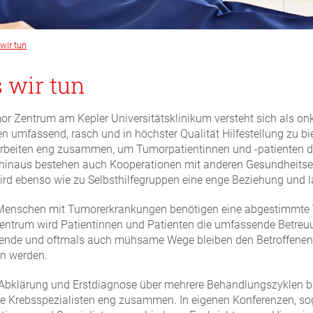
wir tun
 wir tun
r Zentrum am Kepler Universitätsklinikum versteht sich als on
 umfassend, rasch und in höchster Qualität Hilfestellung zu bie
rbeiten eng zusammen, um Tumorpatientinnen und -patienten di
hinaus bestehen auch Kooperationen mit anderen Gesundheitse
ird ebenso wie zu Selbsthilfegruppen eine enge Beziehung und 
Menschen mit Tumorerkrankungen benötigen eine abgestimmte V
ntrum wird Patientinnen und Patienten die umfassende Betre
ende und oftmals auch mühsame Wege bleiben den Betroffenen 
n werden.
Abklärung und Erstdiagnose über mehrere Behandlungszyklen b
e Krebsspezialisten eng zusammen. In eigenen Konferenzen, so