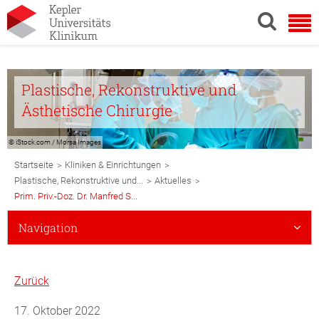
Plastische, Rekonstruktive und
Ästhetische Chirurgie
© iStock.com / Morsa Images
Breadcrumb
>
>
Startseite
Kliniken & Einrichtungen
Navigation
>
>
Plastische, Rekonstruktive und...
Aktuelles
Prim. Priv.-Doz. Dr. Manfred S...
Subnavigation
Navigation
Mobile
Zurück
17. Oktober 2022