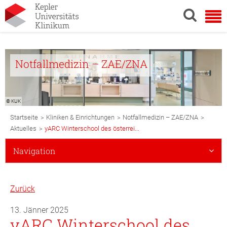
Notfallmedizin – ZAE/ZNA
© KUK
Breadcrumb
>
>
>
Startseite
Kliniken & Einrichtungen
Notfallmedizin – ZAE/ZNA
Navigation
>
Aktuelles
yARC Winterschool des österrei...
Subnavigation
Navigation
Mobile
Zurück
13. Jänner 2025
yARC Winterschool des