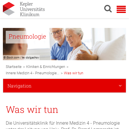
Pneumologie
© iSock.com / lev dolgachov
Breadcrumb
>
>
Startseite
Kliniken & Einrichtungen
Navigation
>
Innere Medizin 4 - Pneumologie...
Was wir tun
Subnavigation
Navigation
Mobile
Was wir tun
Die Universitätsklinik für Innere Medizin 4 - Pneumologie