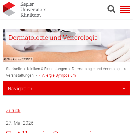
Dermatologie und Venerologie
© iStock.com / 35007
Breadcrumb
>
>
>
Startseite
Kliniken & Einrichtungen
Dermatologie und Venerologie
Navigation
>
Veranstaltungen
7. Allergie Symposium
Subnavigation
Navigation
Mobile
Zurück
27. Mai 2026