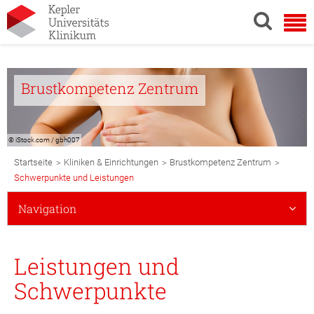
Brustkompetenz Zentrum
© iStock.com / gbh007
Breadcrumb
>
>
>
Startseite
Kliniken & Einrichtungen
Brustkompetenz Zentrum
Navigation
Schwerpunkte und Leistungen
Subnavigation
Navigation
Mobile
Leistungen und
Schwerpunkte