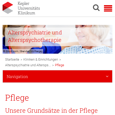
Alterspsychiatrie und
Alterspsychotherapie
© iStock.com / Brendan McIlhargey
Breadcrumb
>
>
Startseite
Kliniken & Einrichtungen
Navigation
>
Alterspsychiatrie und Altersps...
Pflege
Subnavigation
Navigation
Mobile
Pflege
Unsere Grundsätze in der Pflege