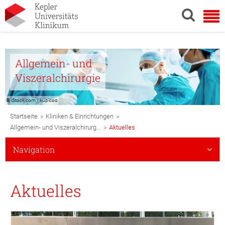
Allgemein- und
Viszeralchirurgie
© iStock.com / kupicoo
Breadcrumb
>
>
Startseite
Kliniken & Einrichtungen
Navigation
>
Allgemein- und Viszeralchirurg...
Aktuelles
Subnavigation
Navigation
Mobile
Aktuelles
© KUK