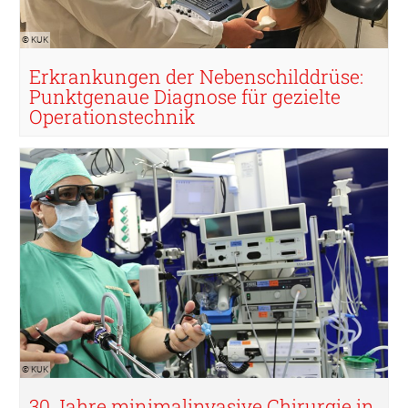
© KUK
Erkrankungen der Nebenschilddrüse:
Punktgenaue Diagnose für gezielte
Operationstechnik
© KUK
© KUK
30 Jahre minimalinvasive Chirurgie in