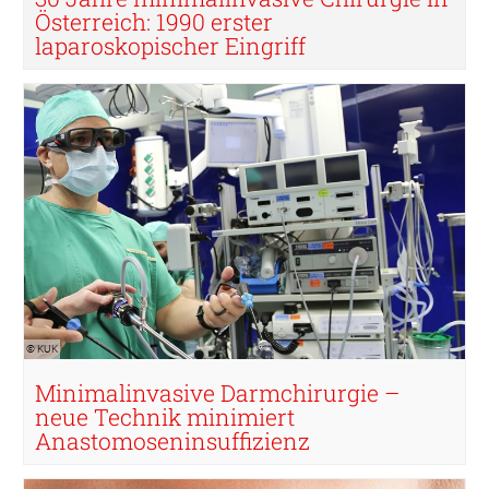
Österreich: 1990 erster
laparoskopischer Eingriff
© KUK
© KUK
Minimalinvasive Darmchirurgie –
neue Technik minimiert
Anastomoseninsuffizienz
© iStock.com / najin