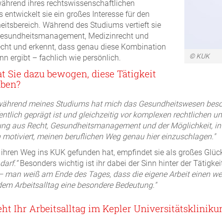
während ihres rechtswissenschaftlichen
 entwickelt sie ein großes Interesse für den
itsbereich. Während des Studiums vertieft sie
 Gesundheitsmanagement, Medizinrecht und
echt und erkennt, dass genau diese Kombination
© KUK
inn ergibt – fachlich wie persönlich.
t Sie dazu bewogen, diese Tätigkeit
üben?
ährend meines Studiums hat mich das Gesundheitswesen besonder
fentlich geprägt ist und gleichzeitig vor komplexen rechtlichen 
ng aus Recht, Gesundheitsmanagement und der Möglichkeit, in 
 motiviert, meinen beruflichen Weg genau hier einzuschlagen."
 ihren Weg ins KUK gefunden hat, empfindet sie als großes Glück
darf.“
Besonders wichtig ist ihr dabei der Sinn hinter der Tätigkei
 – man weiß am Ende des Tages, dass die eigene Arbeit einen wertv
 dem Arbeitsalltag eine besondere Bedeutung."
eht Ihr Arbeitsalltag im Kepler Universitätsklinik