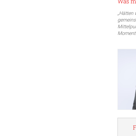
Was ma
„Hätten 
gemeinsa
Mittelpu
Momente 
F