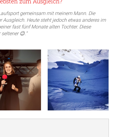
iebsten zum Ausgleich?
t: Laufsport gemeinsam mit meinem Mann. Die
 Ausgleich. Heute steht jedoch etwas anderes im
einer fast fünf Monate alten Tochter. Diese
 seltener
😉.“