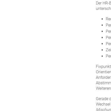
Der HR‑B
untersch
Re
Pe
Pe
Pe
Pe
Zei
Pe
Fixpunkt
Orientie
Anforde
Abstimm
Weiteren
Gerade d
Wechsel 
Mischung