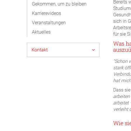
Bereits 
Gekommen, um zu bleiben
Studiums
Karrierevideos
Gesundhe
sich in
Veranstaltungen
Arbeitsr
Aktuelles
für sie S
Was ha
auszu
Kontakt
"Schon w
stark öf
Verbindu
hat mich
Dass sie
arbeiten 
arbeitet
verleiht
Wie si