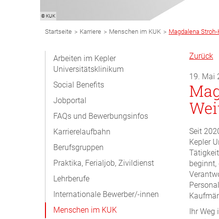
© KUK
Breadcrumb
>
>
>
Startseite
Karriere
Menschen im KUK
Magdalena Stroh‑H
Navigation
Subnavigation
Zurück
Arbeiten im Kepler
Universitätsklinikum
Desktop
19. Mai
Social Benefits
Mag
Jobportal
Wei
FAQs und Bewerbungsinfos
Seit 202
Karrierelaufbahn
Kepler U
Berufsgruppen
Tätigkei
Praktika, Ferialjob, Zivildienst
beginnt,
Verantwo
Lehrberufe
Personal
Internationale Bewerber/-innen
Kaufmänn
Menschen im KUK
Ihr Weg 