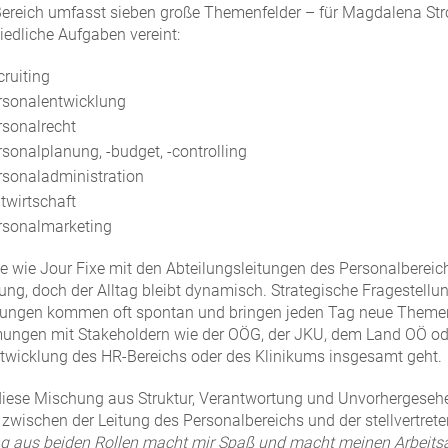
ereich umfasst sieben große Themenfelder – für Magdalena Stroh
iedliche Aufgaben vereint:
cruiting
rsonalentwicklung
rsonalrecht
rsonalplanung, -budget, -controlling
rsonaladministration
twirtschaft
rsonalmarketing
e wie Jour Fixe mit den Abteilungsleitungen des Personalbereic
rung, doch der Alltag bleibt dynamisch. Strategische Frageste
rungen kommen oft spontan und bringen jeden Tag neue Theme
ungen mit Stakeholdern wie der OÖG, der JKU, dem Land OÖ od
twicklung des HR-Bereichs oder des Klinikums insgesamt geht.
iese Mischung aus Struktur, Verantwortung und Unvorhergesehe
zwischen der Leitung des Personalbereichs und der stellvertret
 aus beiden Rollen macht mir Spaß und macht meinen Arbeitsa