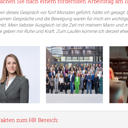
chen Sie nach einem fordernden Arbeitstag am l
wir dieses Gespräch vor fünf Monaten geführt, hätte ich gesag
men Gespräche und die Bewegung waren für mich ein wichtiger
nkt. Mein liebster Ausgleich ist die Zeit mit meinem Mann und m
geben mir Ruhe und Kraft. Zum Laufen komme ich derzeit eher
akten zum HR Bereich: