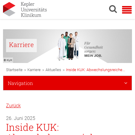
Karriere
© KUK
Breadcrumb
>
>
>
Startseite
Karriere
Aktuelles
Inside KUK: Abwechslungsreiche...
Navigation
Subnavigation
Navigation
Mobile
Zurück
26. Juni 2025
Inside KUK: