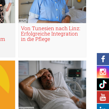
© KUK
Von Tunesien nach Linz:
Erfolgreiche Integration
am
in die Pflege
© KI-generiert
© KI-generiert