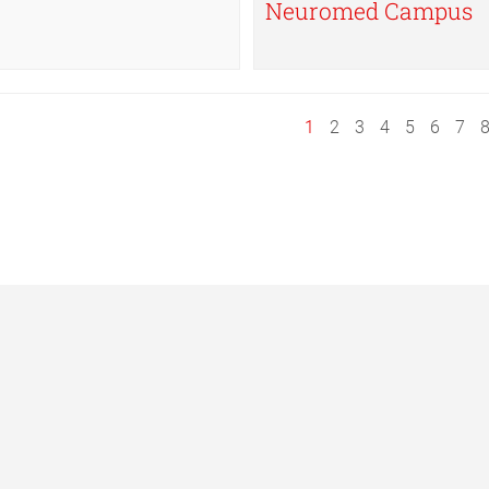
Neuromed Campus
1
2
3
4
5
6
7