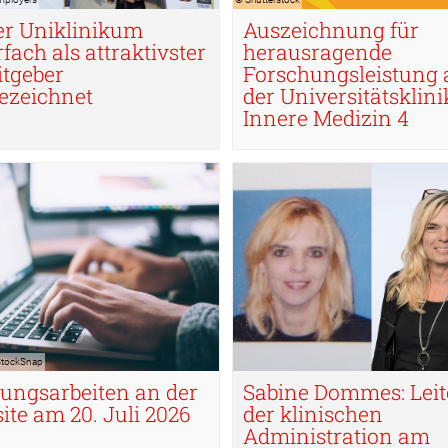
er Uniklinikum
Auszeichnung für
fach als attraktivster
herausragende
itgeber
Forschungsleistung 
ezeichnet
der Universitätsklini
Innere Medizin 4
 StockSnap
 StockSnap
ungsarbeiten an der
Sabine Dommes: Leit
ite am 20. Juli 2026
der klinischen
Administration am