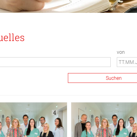
uelles
von
© KUK