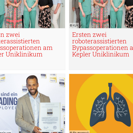
© KUK
en zwei
Ersten zwei
erassistierten
roboterassistierten
ssoperationen am
Bypassoperationen 
er Uniklinikum
Kepler Uniklinikum
mployers
© Shutterstock
mployers
© Shutterstock