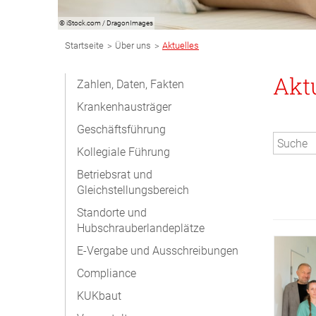
© iStock.com / DragonImages
Breadcrumb
>
>
Startseite
Über uns
Aktuelles
Navigation
Subnavigation
Akt
Zahlen, Daten, Fakten
Desktop
Krankenhausträger
Geschäftsführung
Kollegiale Führung
Betriebsrat und
Gleichstellungsbereich
Standorte und
© KUK
Hubschrauberlandeplätze
E-Vergabe und Ausschreibungen
Compliance
KUKbaut