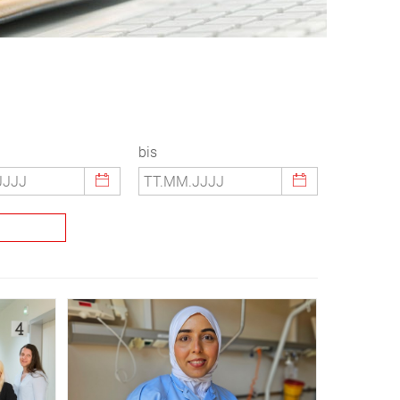
bis
© KUK