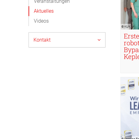
Veranstaltungen
Aktuelles
Videos
© KUK
Erst
Kontakt
robot
Bypa
Kepl
© Leading E
© Leading E