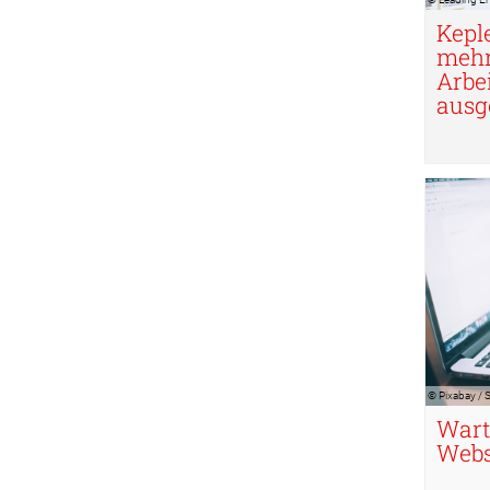
Kepl
mehr
Arbe
ausg
© Pixabay /
© Pixabay /
Wart
Webs